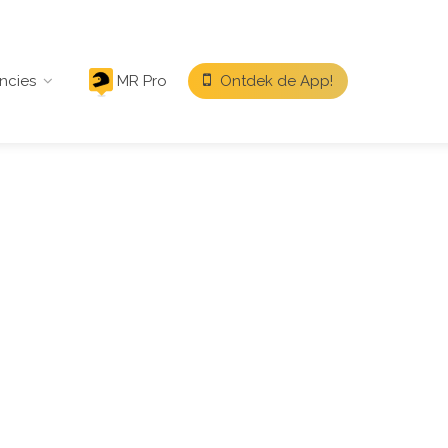
ncies
MR Pro
Ontdek de App!