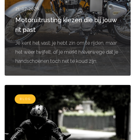
21-07-2026
Motoruitrusting kiezen die bij jouw
rit past
Je kent het vast: je hebt zin om te rijden, maar
het weer twijfelt, of je merkt halverwege dat je
handschoenen toch net te koud zijn.
BLOG