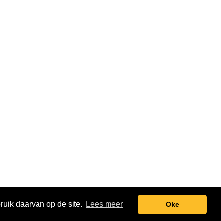
t.nl
Pixel Monsters
bruik daarvan op de site.
Lees meer
Oke