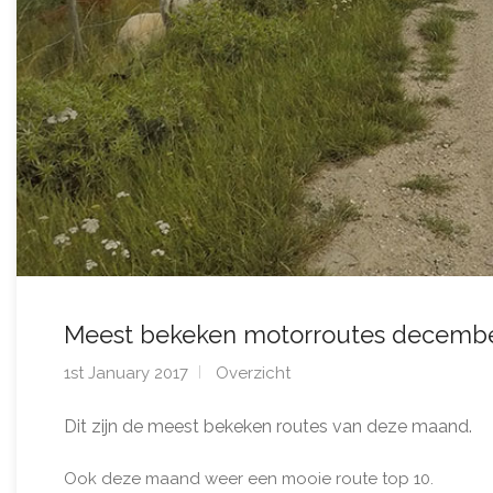
Meest bekeken motorroutes decembe
1st January 2017
Overzicht
Dit zijn de meest bekeken routes van deze maand.
Ook deze maand weer een mooie route top 10.