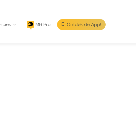
ncies
MR Pro
Ontdek de App!