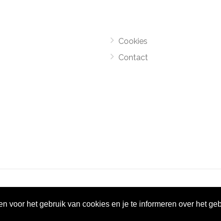
Cookies
Contact
el Monsters
-
Motorroutes.nl
vormt samen met o.a
grootverze
gen voor het gebruik van cookies en je te informeren over het ge