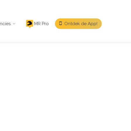
ncies
MR Pro
Ontdek de App!