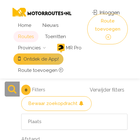
Inloggen
Route
Home
Nieuws
toevoegen
Routes
Toerritten
Provincies
MR Pro
Ontdek de App!
Route toevoegen
Filters
Verwijder filters
0
Bewaar zoekopdracht
Afstand