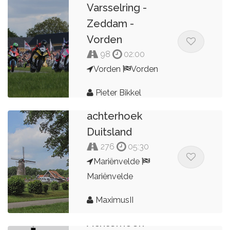
Varsselring -
Zeddam -
Vorden
98
02:00
Vorden
Vorden
Pieter Bikkel
achterhoek
Duitsland
276
05:30
Mariënvelde
Mariënvelde
MaximusII
Achterhoek -