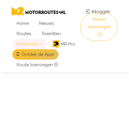
Inloggen
Route
Home
Nieuws
toevoegen
Routes
Toerritten
Provincies
MR Pro
Ontdek de App!
Route toevoegen