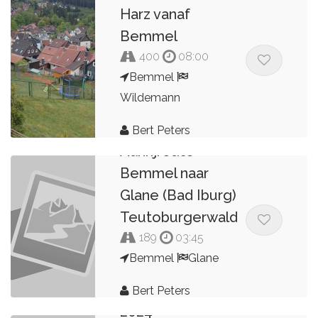
Harz vanaf
Bemmel
400
08:00
Bemmel
Wildemann
Bert Peters
Aanrijroute
Bemmel naar
Glane (Bad Iburg)
Teutoburgerwald
189
03:45
Bemmel
Glane
Bert Peters
2024