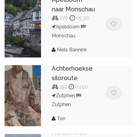
naar Monschau
276
05:30
Apeldoorn
Monschau
Niels Bannink
Achterhoekse
siloroute
193
03:50
Zutphen
Zutphen
Ton
Achterhoek: