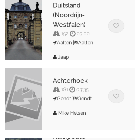
Duitsland
(Noordrijn-
Westfalen)
152
03:00
Aalten
Aalten
Jaap
Achterhoek
181
03:35
Gendt
Gendt
Mike Helsen
Aanrijroute