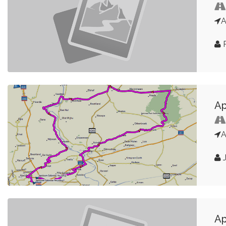
A
R
Ap
A
J
Ap