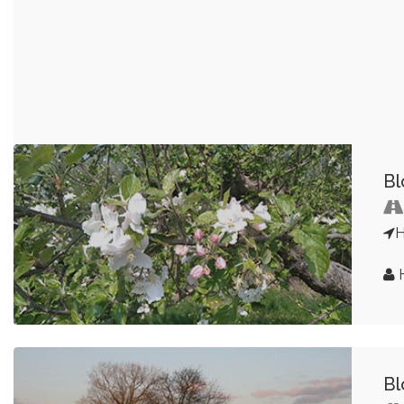
Bl
H
H
Bl