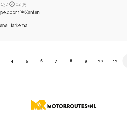
130
02:35
peldoorn
Xanten
ene Harkema
4
5
6
7
8
9
10
11