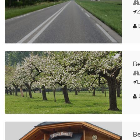
E
B
L
Be