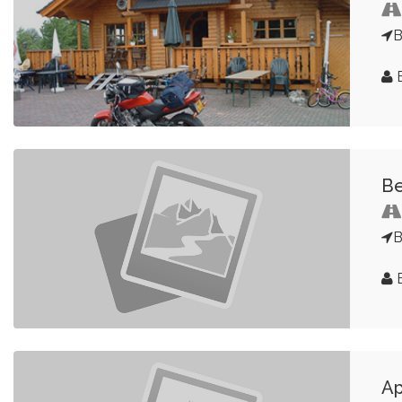
B
Be
B
Ap