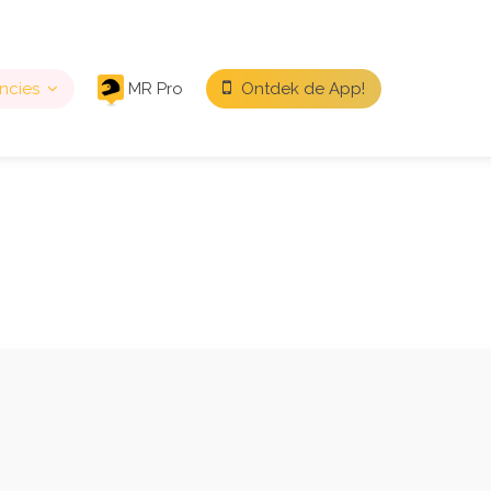
ncies
MR Pro
Ontdek de App!