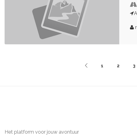
A
r
1
2
3
Het platform voor jouw avontuur