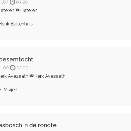
167
03:20
eteren
Heteren
enk Buitenhuis
loesemtocht
100
02:00
erk Avezaath
Kerk Avezaath
. Muijen
esbosch in de rondte