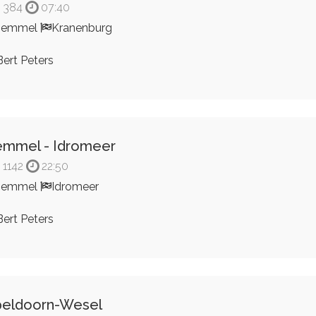
384
07:40
Bemmel
Kranenburg
ert Peters
mmel - Idromeer
1142
22:50
Bemmel
Idromeer
ert Peters
eldoorn-Wesel