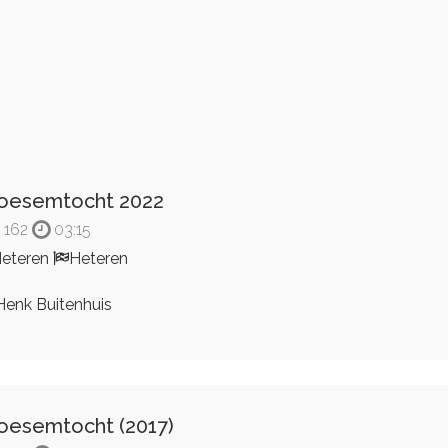
oesemtocht 2022
162
03:15
eteren
Heteren
enk Buitenhuis
oesemtocht (2017)