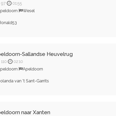
97
01:55
peldoorn
Wesel
onald53
eldoorn-Sallandse Heuvelrug
110
02:10
peldoorn
Apeldoorn
olanda van 't Sant-Garrits
eldoorn naar Xanten