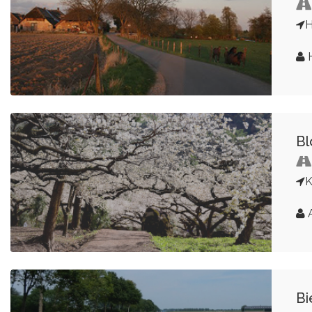
H
H
B
K
A
Bi