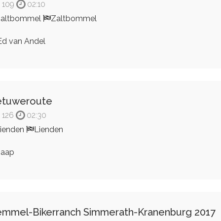
109
02:10
Zaltbommel
Zaltbommel
d van Andel
etuweroute
126
02:30
ienden
Lienden
Jaap
mmel-Bikerranch Simmerath-Kranenburg 2017