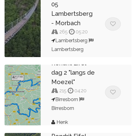
05
Lambertsberg
- Morbach
265
05:20
Lambertsberg
Lambertsberg
Rondrit Eifel
Kees van de Pol
dag 2 "langs de
Moezel"
215
04:20
Birresborn
Birresborn
Henk