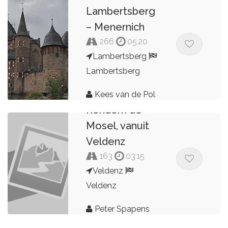
Lambertsberg
– Menernich
266
05:20
Lambertsberg
Lambertsberg
Kees van de Pol
Rondom de
Mosel, vanuit
Veldenz
163
03:15
Veldenz
Veldenz
Peter Spapens