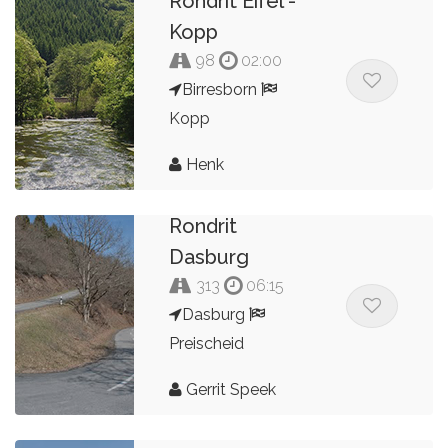
Rondrit Eifel -
Kopp
98
02:00
Birresborn
Kopp
Henk
Rondrit
Dasburg
313
06:15
Dasburg
Preischeid
Gerrit Speek