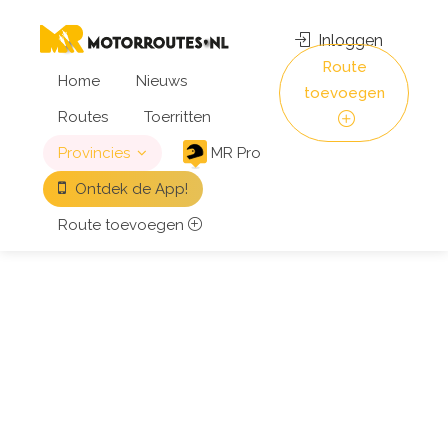
Inloggen
Route
Home
Nieuws
toevoegen
Routes
Toerritten
Provincies
MR Pro
Ontdek de App!
Route toevoegen