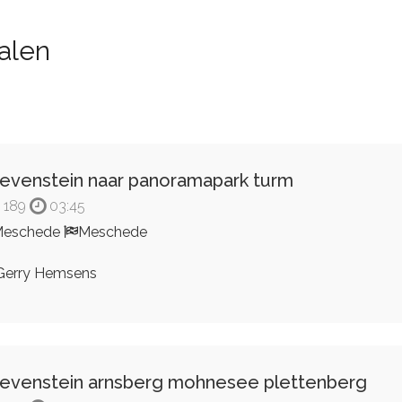
alen
evenstein naar panoramapark turm
189
03:45
Meschede
Meschede
erry Hemsens
evenstein arnsberg mohnesee plettenberg