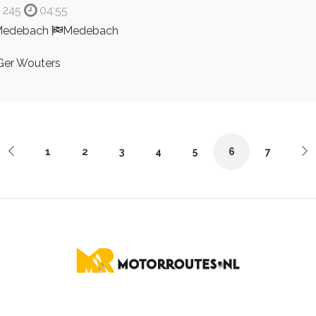
245
04:55
Medebach
Medebach
er Wouters
1
2
3
4
5
6
7