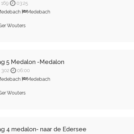
169
03:25
Medebach
Medebach
er Wouters
g 5 Medalon -Medalon
302
06:00
Medebach
Medebach
er Wouters
g 4 medalon- naar de Edersee