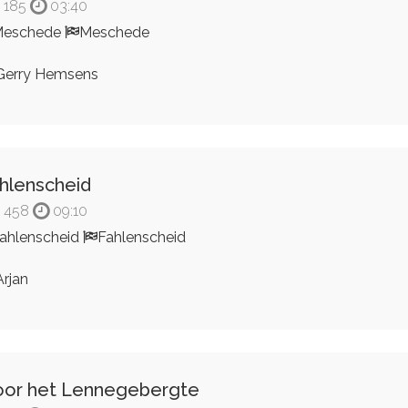
185
03:40
Meschede
Meschede
erry Hemsens
hlenscheid
458
09:10
ahlenscheid
Fahlenscheid
rjan
or het Lennegebergte