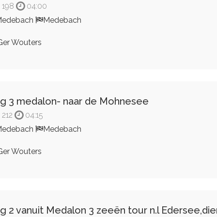
198
04:00
Medebach
Medebach
er Wouters
g 3 medalon- naar de Mohnesee
212
04:15
Medebach
Medebach
er Wouters
g 2 vanuit Medalon 3 zeeën tour n.l Edersee,di