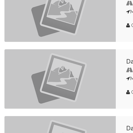
G
Da
G
Da