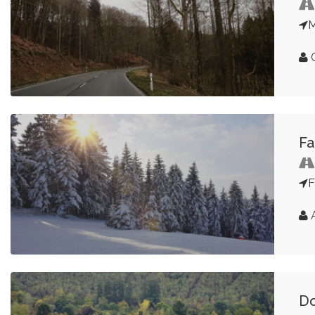
G
Fa
F
A
Do