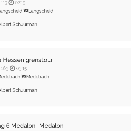
113
02:15
angscheid
Langscheid
lbert Schuurman
 Hessen grenstour
163
03:15
Medebach
Medebach
lbert Schuurman
g 6 Medalon -Medalon