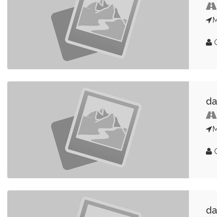
G
da
G
da