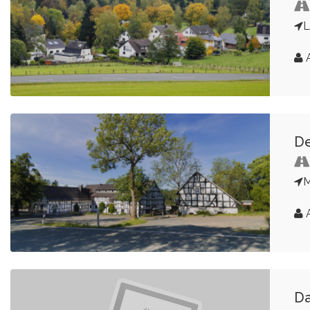
L
A
De
A
Da