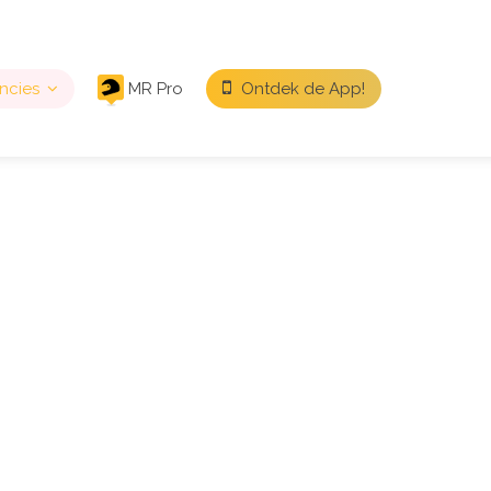
ncies
MR Pro
Ontdek de App!